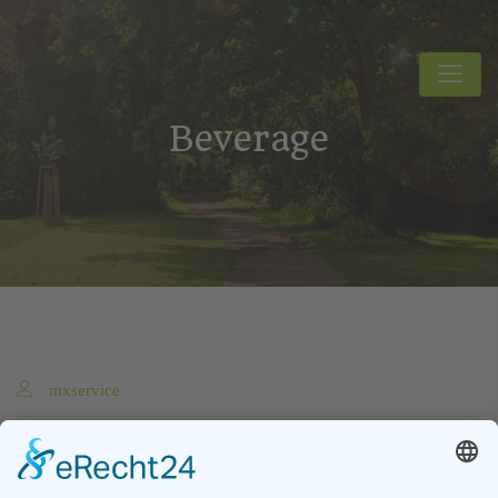
Beverage
mxservice
Dinner