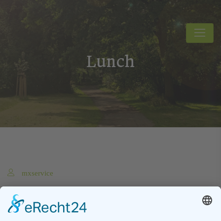
Lunch
mxservice
Breakfast
Dinner